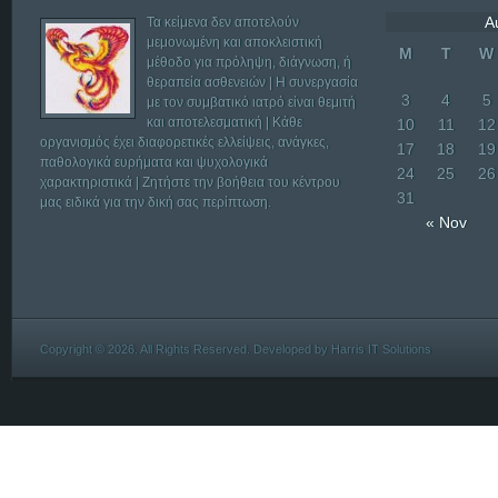
A
Τα κείμενα δεν αποτελούν
μεμονωμένη και αποκλειστική
M
T
W
μέθοδο για πρόληψη, διάγνωση, ή
θεραπεία ασθενειών | Η συνεργασία
3
4
5
με τον συμβατικό ιατρό είναι θεμιτή
και αποτελεσματική | Κάθε
10
11
12
οργανισμός έχει διαφορετικές ελλείψεις, ανάγκες,
17
18
19
παθολογικά ευρήματα και ψυχολογικά
24
25
26
χαρακτηριστικά | Ζητήστε την βοήθεια του κέντρου
31
μας ειδικά για την δική σας περίπτωση.
« Nov
Copyright © 2026. All Rights Reserved. Developed by
Harris IT Solutions