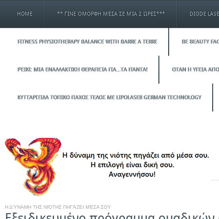
HOME
** ΓΊΝΕ ΌΜΟΡΦΗ ΜΈΣΑ ΣΕ ΜΊΑ 2 ΏΡΕΣ***
DIODE LAS
FITNESS PHYSIOTHERAPY BALANCE WITH BARRE A TERRE
BE BEAUTY FAC
ΡΈΙΚΙ: ΜΙΑ ΕΝΑΛΛΑΚΤΙΚΉ ΘΕΡΑΠΕΊΑ ΓΙΑ…ΤΑ ΠΆΝΤΑ!
ΟΤΑΝ Η ΥΓΕΙΑ ΑΠΟ
ΚΥΤΤΑΡΙΤΙΔΑ ΤΟΠΙΚΟ ΠΑΧΟΣ ΤΕΛΟΣ ΜΕ LIPOLASER GERMAN TECHNOLOGY
Η ΔΎΝΑΜΗ ΤΗΣ ΝΙΌΤΗΣ ΠΗΓΆΖΕΙ ΜΈΣΑ ΣΟΥ
Εξειδικευμένο πρόγραμμα ομαδικών