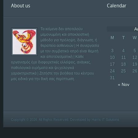
About us
Calendar
A
Τα κείμενα δεν αποτελούν
μεμονωμένη και αποκλειστική
M
T
W
μέθοδο για πρόληψη, διάγνωση, ή
θεραπεία ασθενειών | Η συνεργασία
3
4
5
με τον συμβατικό ιατρό είναι θεμιτή
και αποτελεσματική | Κάθε
10
11
12
οργανισμός έχει διαφορετικές ελλείψεις, ανάγκες,
17
18
19
παθολογικά ευρήματα και ψυχολογικά
24
25
26
χαρακτηριστικά | Ζητήστε την βοήθεια του κέντρου
31
μας ειδικά για την δική σας περίπτωση.
« Nov
Copyright © 2026. All Rights Reserved. Developed by
Harris IT Solutions