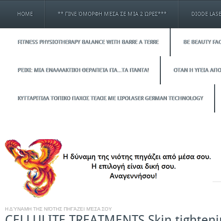
HOME
** ΓΊΝΕ ΌΜΟΡΦΗ ΜΈΣΑ ΣΕ ΜΊΑ 2 ΏΡΕΣ***
DIODE LAS
FITNESS PHYSIOTHERAPY BALANCE WITH BARRE A TERRE
BE BEAUTY FAC
ΡΈΙΚΙ: ΜΙΑ ΕΝΑΛΛΑΚΤΙΚΉ ΘΕΡΑΠΕΊΑ ΓΙΑ…ΤΑ ΠΆΝΤΑ!
ΟΤΑΝ Η ΥΓΕΙΑ ΑΠΟ
ΚΥΤΤΑΡΙΤΙΔΑ ΤΟΠΙΚΟ ΠΑΧΟΣ ΤΕΛΟΣ ΜΕ LIPOLASER GERMAN TECHNOLOGY
Η ΔΎΝΑΜΗ ΤΗΣ ΝΙΌΤΗΣ ΠΗΓΆΖΕΙ ΜΈΣΑ ΣΟΥ
CELLULITE TREATMENTS Skin tightenin