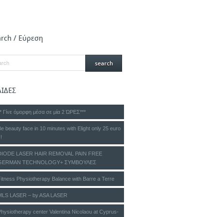
arch / Εύρεση
ΛΙΔΕΣ
** Γίνε όμορφη μέσα σε μία 2 ΏΡΕΣ***
e beauty face in 10 minutes with Elight only 25 euro
!!
DIODE LASER HAIR REMOVAL PAIN FREE
GERMAN TECHNOLOGY+ ΣΥΜΒΟΥΛΕΣ
Fitness Physiotherapy Balance with Barre a Terre
MLS LASER – by ASA LASER
hysiotherapy center Valentina Nicolaou at Cyprus-