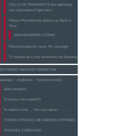
CELLULITE TREATMENTS Skin tightening,
skin rejuvenation E light laser !
Fitness Physiotherapy Balance με Barre a
Terre
ΜΑΘΗΜΑ BARRE A TERRE
Ριζική Αποτρίχωση, Laser, IPL και eLight
Το παλμικό φως στην ανάπλαση του δέρματος
ΒΙΟΓΡΑΦΙΚΟ ΝΙΚΟΛΑΟΥ ΒΑΛΕΝΤΙΝΑ
Διατροφές – συμβουλές – Υγιεινές συνταγές
Δίαιτα αστραπή
Το λίπους στην κοιλιά!!!!!!
Το πράσινο τσάι….. Πού σας ωφελεί………….
ΥΓΙΗΝΕΣ ΣΥΝΤΑΓΕΣ ΜΕ ΧΑΜΗΛΕΣ ΘΕΡΜΙΔΕΣ
ΧΡΗΣΙΜΕΣ ΣΥΜΒΟΥΛΕΣ: