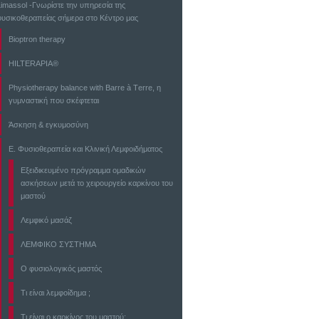
Limassol -Γνωρίστε την υπηρεσία της
φυσικοθεραπείας σήμερα στο Κέντρο μας
Bioptron therapy
HILTERAPIA®
Physiotherapy balance with Barre à Τerre, η
γυμναστική που σκέφτεται
Άσκηση & εγκυμοσύνη
Ε. Φυσιοθεραπεία και Κλινική Λεμφοιδήματος
Εξειδικευμένο πρόγραμμα ομαδικών
ασκήσεων μετά το χειρουργείο καρκίνου του
μαστού
Λεμφικό μασάζ
ΛΕΜΦΙΚΟ ΣΥΣΤΗΜΑ
Ο φυσιολογικός μαστός
Τι είναι λεμφοίδημα ;
Τι είναι ο καρκίνος του μαστού;