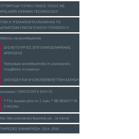
ΚΥΤΤΑΡΙΤΙΔΑ ΤΟΠΙΚΟ ΠΑΧΟΣ ΤΕΛΟΣ ΜΕ
LIPOLASER GERMAN TECHNOLOGY
ΟΤΑΝ Η ΥΓΕΙΑ ΑΠΟΚΤΑ ΟΝΟΜΑ ΚΑΙ ΤΟ
ΑΔΥΝΑΤΙΣΜΑ ΓΙΝΕΤΑΙ ΕΥΚΟΛΗ ΥΠΟΘΕΣΗ !!!
Παθήσεις και φυσιοθεραπεία
ΔΥΣΛΕΙΤΟΥΡΓΙΕΣ ΕΠΙΓΟΝΑΤΙΔΟΜΗΡΙΑΙΑΣ
ΑΡΘΡΩΣΗΣ
Πρόγραμμα φυσιοθεραπείας σε χειρουργικές
επεμβάσεις πνευμόνων
ΣΚΟΛΙΩΣΗ ΚΑΙ ΦΥΣΙΚΟΘΕΡΑΠΕΥΤΙΚΗ ΑΣΚΗΣΗ
προσφορες / DISCOUNTS 2014-15
** Γίνε όμορφη μέσα σε 2 ώρες ** BE BEAUTY IN
2 HOURs
Ρέικι: Μια εναλλακτική θεραπεία για…τα πάντα!
ΥΠΗΡΕΣΙΕΣ ΕΝΗΜΕΡΩΣΗ- 2014 -2015