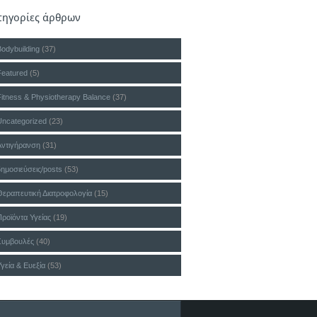
τηγορίες άρθρων
Bodybuilding
(37)
Featured
(5)
Fitness & Physiotherapy Balance
(37)
Uncategorized
(23)
Αντιγήρανση
(31)
δημοσιεύσεις/posts
(53)
Θεραπευτική Διατροφολογία
(15)
Προϊόντα Υγείας
(19)
Συμβουλές
(40)
γεία & Ευεξία
(53)