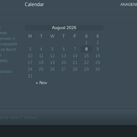
Calendar
ANAGENIS
August 2026
ν
στική
M
T
W
T
F
S
S
άγνωση, ή
1
2
συνεργασία
3
4
5
6
7
8
9
ίναι θεμιτή
θε
10
11
12
13
14
15
16
άγκες,
17
18
19
20
21
22
23
24
25
26
27
28
29
30
 κέντρου
31
« Nov
oped by
Harris IT Solutions