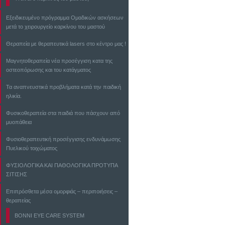
Εξειδικευμένο πρόγραμμα Ομαδικών ασκήσεων
μετά το χειρουργείο καρκίνου του μαστού
Θεραπεία με θεραπευτικά lasers στο κέντρο μας !
Μαγνητοθεραπεία νέα προσέγγιση κατα της
οστεοπόρωσης και του κατάγματος
Τα αναπνευστικά προβλήματα κατά την παιδική
ηλικία.
Φυσικοθεραπεία στα παιδιά που πάσχουν από
μυοπάθεια
Φυσιοθεραπευτική προσέγγισης ενδυνάμωσης
Πυελικού τοιχώματος
ΦΥΣΙΟΛΟΓΙΚΑ ΚΑΙ ΠΑΘΟΛΟΓΙΚΑ ΠΡΟΤΥΠΑ
ΣΙΤΙΣΗΣ
Επιπρόσθετα μέσα ομορφιάς – περιποιήσεις –
θεραπείας
BONNI EYE CARE SYSTEM