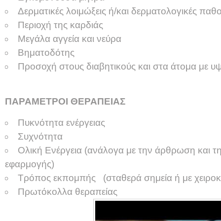
Δερματικές λοιμώξεις ή/και δερματολογικές παθ
Περιοχή της καρδιάς
Μεγάλα αγγεία και νεύρα
Βηματοδότης
Προσοχή στους διαβητικούς και στα άτομα με 
ΠΑΡΑΜΕΤΡΟΙ ΘΕΡΑΠΕΙΑΣ
Πυκνότητα ενέργειας
Συχνότητα
Ολική Ενέργεια (ανάλογα με την άρθρωση και τ
εφαρμογής)
Τρόπος εκπομπής (σταθερά σημεία ή με χειρο
Πρωτόκολλα θεραπείας