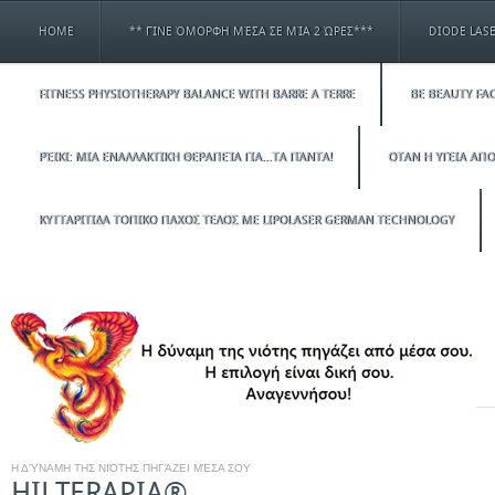
HOME
** ΓΊΝΕ ΌΜΟΡΦΗ ΜΈΣΑ ΣΕ ΜΊΑ 2 ΏΡΕΣ***
DIODE LAS
FITNESS PHYSIOTHERAPY BALANCE WITH BARRE A TERRE
BE BEAUTY FAC
ΡΈΙΚΙ: ΜΙΑ ΕΝΑΛΛΑΚΤΙΚΉ ΘΕΡΑΠΕΊΑ ΓΙΑ…ΤΑ ΠΆΝΤΑ!
ΟΤΑΝ Η ΥΓΕΙΑ ΑΠΟ
ΚΥΤΤΑΡΙΤΙΔΑ ΤΟΠΙΚΟ ΠΑΧΟΣ ΤΕΛΟΣ ΜΕ LIPOLASER GERMAN TECHNOLOGY
Η ΔΎΝΑΜΗ ΤΗΣ ΝΙΌΤΗΣ ΠΗΓΆΖΕΙ ΜΈΣΑ ΣΟΥ
HILTERAPIA®