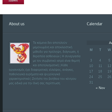
About us
Calendar
A
Τα κείμενα δεν αποτελούν
μεμονωμένη και αποκλειστική
M
T
W
μέθοδο για πρόληψη, διάγνωση, ή
θεραπεία ασθενειών | Η συνεργασία
3
4
5
με τον συμβατικό ιατρό είναι θεμιτή
και αποτελεσματική | Κάθε
10
11
12
οργανισμός έχει διαφορετικές ελλείψεις, ανάγκες,
17
18
19
παθολογικά ευρήματα και ψυχολογικά
24
25
26
χαρακτηριστικά | Ζητήστε την βοήθεια του κέντρου
31
μας ειδικά για την δική σας περίπτωση.
« Nov