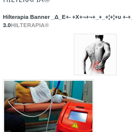
Hilterapia Banner _Δ_Ε+- +Χ+¬+¬+_+_+¦+¦+υ +-
3.0
HILTERAPIA
®