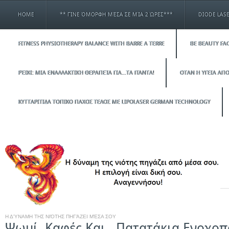
HOME
** ΓΊΝΕ ΌΜΟΡΦΗ ΜΈΣΑ ΣΕ ΜΊΑ 2 ΏΡΕΣ***
DIODE LAS
FITNESS PHYSIOTHERAPY BALANCE WITH BARRE A TERRE
BE BEAUTY FAC
ΡΈΙΚΙ: ΜΙΑ ΕΝΑΛΛΑΚΤΙΚΉ ΘΕΡΑΠΕΊΑ ΓΙΑ…ΤΑ ΠΆΝΤΑ!
ΟΤΑΝ Η ΥΓΕΙΑ ΑΠΟ
ΚΥΤΤΑΡΙΤΙΔΑ ΤΟΠΙΚΟ ΠΑΧΟΣ ΤΕΛΟΣ ΜΕ LIPOLASER GERMAN TECHNOLOGY
Η ΔΎΝΑΜΗ ΤΗΣ ΝΙΌΤΗΣ ΠΗΓΆΖΕΙ ΜΈΣΑ ΣΟΥ
Ψωμί, Καφές Και…Πατατάκια Ενοχοπο