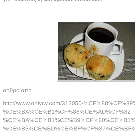
αρθρο από
http://www.onlycy.com/312050-%CF%88%CF
%CE%BA%CE%B1%CF%86%CE%AD%CF%82-
%CE%BA%CE%B1%CE%B9%CF%80%CE%B1%
%CE%B5%CE%BD%CE%BF%CF%87%CE%BF