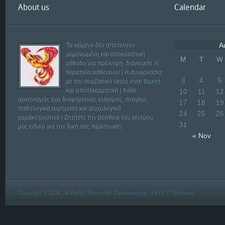
About us
Calendar
A
Τα κείμενα δεν αποτελούν
μεμονωμένη και αποκλειστική
M
T
W
μέθοδο για πρόληψη, διάγνωση, ή
θεραπεία ασθενειών | Η συνεργασία
3
4
5
με τον συμβατικό ιατρό είναι θεμιτή
και αποτελεσματική | Κάθε
10
11
12
οργανισμός έχει διαφορετικές ελλείψεις, ανάγκες,
17
18
19
παθολογικά ευρήματα και ψυχολογικά
24
25
26
χαρακτηριστικά | Ζητήστε την βοήθεια του κέντρου
31
μας ειδικά για την δική σας περίπτωση.
« Nov
Copyright © 2026. All Rights Reserved. Developed by
Harris IT Solutions